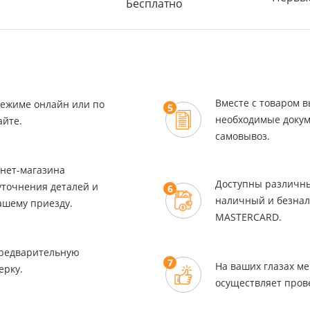
Бесплатно
Вместе с товаром в
режиме онлайн или по
5
необходимые докум
айте.
самовывоз.
нет-магазина
Доступны различны
уточнения деталей и
6
наличный и безнал
ашему приезду.
MASTERCARD.
редварительную
7
На ваших глазах м
ерку.
осуществляет пров